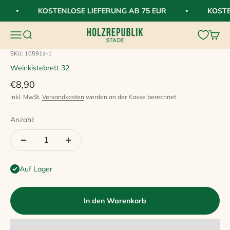
Zum Inhalt springen
KOSTENLOSE LIEFERUNG AB 75 EUR
KOSTE
HolzRepublik
Navigationsmenü öffnen
Suche öffnen
Waren
SKU: 10591z-1
Weinkistebrett 32
Angebot
€8,90
inkl. MwSt.
Versandkosten
werden an der Kasse berechnet
Anzahl:
Auf Lager
In den Warenkorb