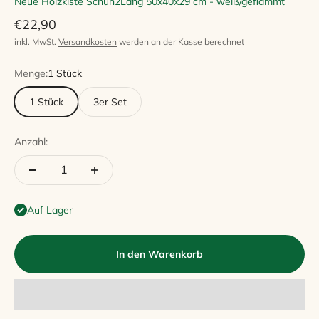
Neue Holzkiste Schuh2Lang 50x40x29 cm - weiß/geflammt
Angebot
€22,90
inkl. MwSt.
Versandkosten
werden an der Kasse berechnet
Menge:
1 Stück
1 Stück
3er Set
Anzahl:
Auf Lager
In den Warenkorb