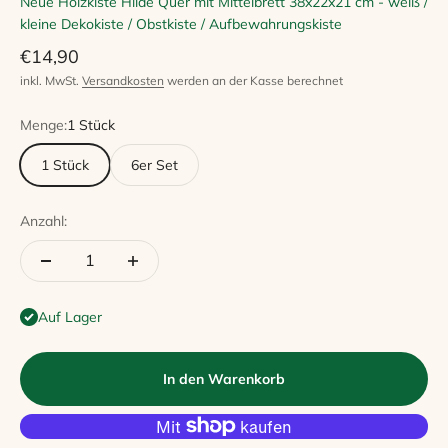
Neue Holzkiste Hilde Quer mit Mittelbrett 38x22x21 cm - weiß /
kleine Dekokiste / Obstkiste / Aufbewahrungskiste
Angebot
€14,90
inkl. MwSt.
Versandkosten
werden an der Kasse berechnet
Menge:
1 Stück
1 Stück
6er Set
Anzahl:
Auf Lager
In den Warenkorb