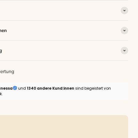
nen
g
ertung
anessa
und
1340 andere
Kund:innen
sind begeistert von
k.