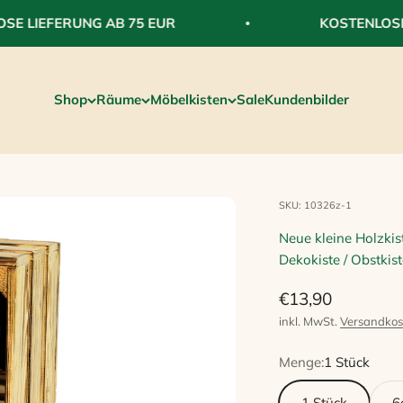
 LIEFERUNG AB 75 EUR
KOSTENLOSE LI
Shop
Räume
Möbelkisten
Sale
Kundenbilder
SKU: 10326z-1
Neue kleine Holzkis
Dekokiste / Obstkist
Angebot
€13,90
inkl. MwSt.
Versandkos
Menge:
1 Stück
1 Stück
6