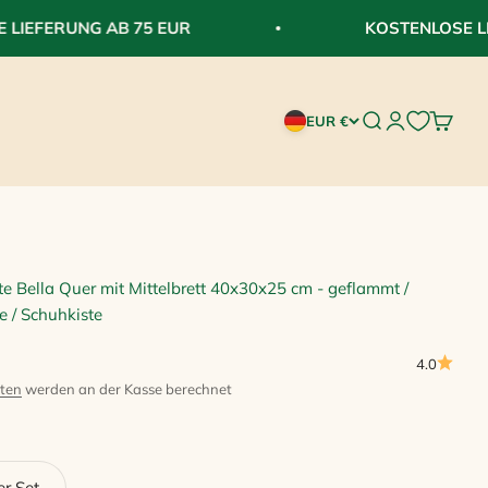
EFERUNG AB 75 EUR
KOSTENLOSE LIEF
Suche öffnen
Kundenkontos
Warenk
EUR €
te Bella Quer mit Mittelbrett 40x30x25 cm - geflammt /
e / Schuhkiste
4.0
ten
werden an der Kasse berechnet
er Set