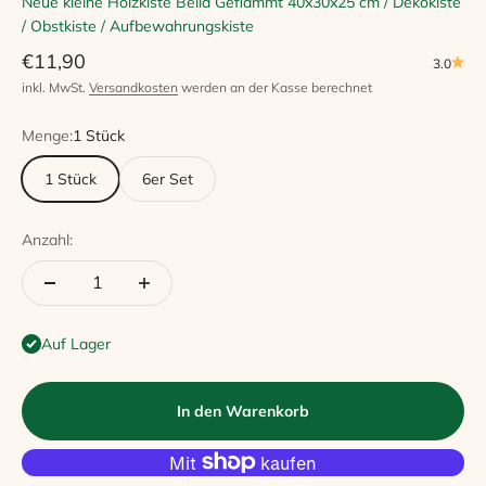
Neue kleine Holzkiste Bella Geflammt 40x30x25 cm / Dekokiste
/ Obstkiste / Aufbewahrungskiste
Angebot
€11,90
3.0
inkl. MwSt.
Versandkosten
werden an der Kasse berechnet
Menge:
1 Stück
1 Stück
6er Set
Anzahl:
Auf Lager
In den Warenkorb