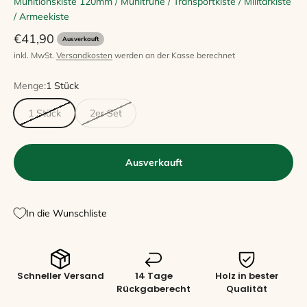
Munitionskiste 120mm / Munitruhe / Transportkiste / Militärkiste
/ Armeekiste
Angebot
€41,90
Ausverkauft
inkl. MwSt.
Versandkosten
werden an der Kasse berechnet
Menge:
1 Stück
1 Stück
2er Set
Ausverkauft
In die Wunschliste
Schneller Versand
14 Tage
Holz in bester
Rückgaberecht
Qualität