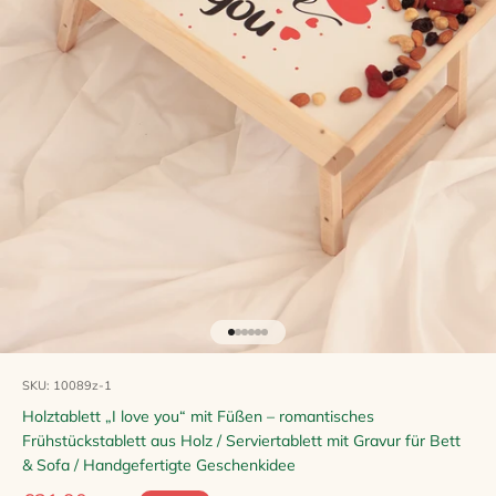
Gehe zu Element 1
Gehe zu Element 2
Gehe zu Element 3
Gehe zu Element 4
Gehe zu Element 5
Gehe zu Element 6
SKU: 10089z-1
Holztablett „I love you“ mit Füßen – romantisches
Frühstückstablett aus Holz / Serviertablett mit Gravur für Bett
& Sofa / Handgefertigte Geschenkidee