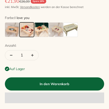
Angebot
€21,90
Regulärer Preis
€26,09
Spare 16%
inkl. MwSt.
Versandkosten
werden an der Kasse berechnet
Farbe:
I love you
Croissant
I love you
Natur
Love
Mom
Anzahl:
Auf Lager
In den Warenkorb