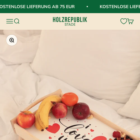
Zum Inhalt springen
STENLOSE LIEFERUNG AB 75 EUR
KOSTENLOSE LIEFE
HolzRepublik
Navigationsmenü öffnen
Suche öffnen
Waren
Bild vergrößern