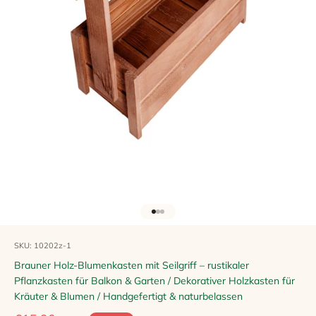
Gehe zu Element 1
Gehe zu Element 2
Gehe zu Element 3
SKU: 10202z-1
Brauner Holz-Blumenkasten mit Seilgriff – rustikaler
Pflanzkasten für Balkon & Garten / Dekorativer Holzkasten für
Kräuter & Blumen / Handgefertigt & naturbelassen