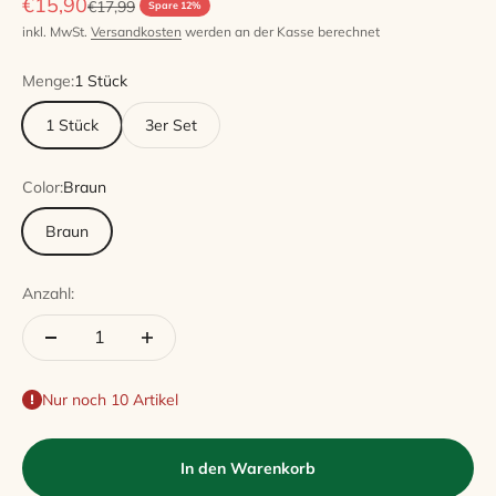
Angebot
€15,90
Regulärer Preis
€17,99
Spare 12%
inkl. MwSt.
Versandkosten
werden an der Kasse berechnet
Menge:
1 Stück
1 Stück
3er Set
Color:
Braun
Braun
Anzahl:
Nur noch 10 Artikel
In den Warenkorb