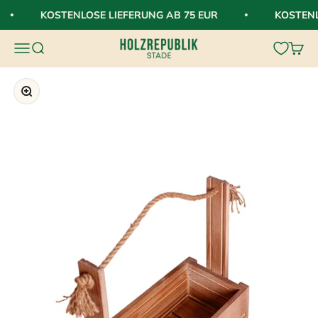
Zum Inhalt springen
KOSTENLOSE LIEFERUNG AB 75 EUR
KOSTENL
HolzRepublik
Navigationsmenü öffnen
Suche öffnen
Waren
Bild vergrößern