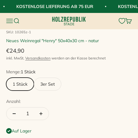
Zum Inhalt springen
KOSTENLOSE LIEFERUNG AB 75 EUR
KOSTENLO
HolzRepublik
Navigationsmenü öffnen
Suche öffnen
Waren
SKU: 10265z-1
Neues Weinregal "Henry" 50x40x30 cm - natur
Angebot
€24,90
inkl. MwSt.
Versandkosten
werden an der Kasse berechnet
Menge:
1 Stück
1 Stück
3er Set
Anzahl:
Auf Lager