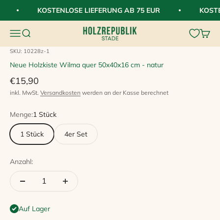
Zum Inhalt springen
KOSTENLOSE LIEFERUNG AB 75 EUR
KOSTE
HolzRepublik
Navigationsmenü öffnen
Suche öffnen
Waren
SKU: 10228z-1
Neue Holzkiste Wilma quer 50x40x16 cm - natur
Angebot
€15,90
inkl. MwSt.
Versandkosten
werden an der Kasse berechnet
Menge:
1 Stück
1 Stück
4er Set
Anzahl:
Auf Lager